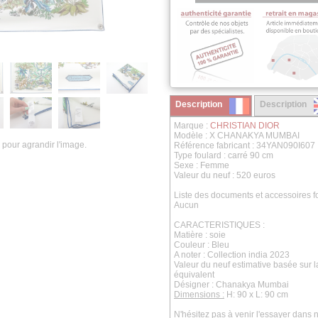
Description
Description
Marque :
CHRISTIAN DIOR
Modèle : X CHANAKYA MUMBAI
 pour agrandir l'image.
Référence fabricant : 34YAN090I607
Type foulard : carré 90 cm
Sexe : Femme
Valeur du neuf : 520 euros
Liste des documents et accessoires fo
Aucun
CARACTERISTIQUES :
Matière : soie
Couleur : Bleu
A noter : Collection india 2023
Valeur du neuf estimative basée sur 
équivalent
Désigner : Chanakya Mumbai
Dimensions :
H: 90 x L: 90 cm
N'hésitez pas à venir l'essayer dan