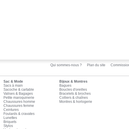
Qui sommes-nous ?
Plan du site
Commissio
Sac & Mode
Bijoux & Montres
Sacs à main
Bagues
Sacoche & cartable
Boucles d'oreilles
Valises & Bagages
Bracelets & broches
Petite maroquinerie
Colliers & chaînes
Chaussures homme
Montres & horlogerie
Chaussures femme
Ceintures
Foulards & cravates
Lunettes
Briquets
Stylos