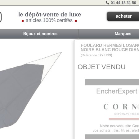
01 44 18 31 50
le dépôt-vente de luxe
acheter
articles 100% certifés
Bijoux et montres
Marques
FOULARD HERMES LOSANG
NOIRE BLANC ROUGE DIAM
(Référence : 273799)
VIT F - ET 1B - #
OBJET VENDU