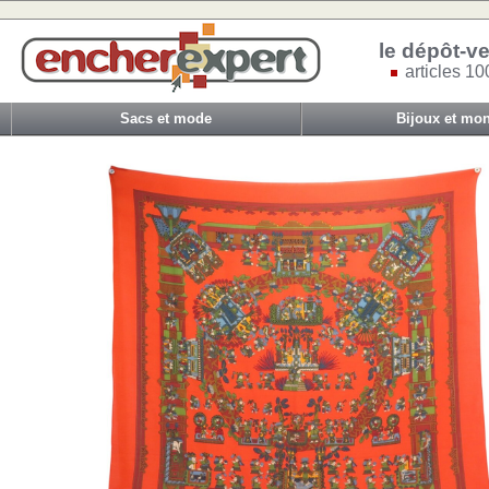
le dépôt-ve
articles 10
Sacs et mode
Bijoux et mon