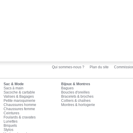
Qui sommes-nous ?
Plan du site
Commissio
Sac & Mode
Bijoux & Montres
Sacs à main
Bagues
Sacoche & cartable
Boucles d'oreilles
Valises & Bagages
Bracelets & broches
Petite maroquinerie
Colliers & chaînes
Chaussures homme
Montres & horlogerie
Chaussures femme
Ceintures
Foulards & cravates
Lunettes
Briquets
Stylos