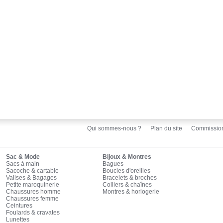
Qui sommes-nous ?
Plan du site
Commissio
Sac & Mode
Bijoux & Montres
Sacs à main
Bagues
Sacoche & cartable
Boucles d'oreilles
Valises & Bagages
Bracelets & broches
Petite maroquinerie
Colliers & chaînes
Chaussures homme
Montres & horlogerie
Chaussures femme
Ceintures
Foulards & cravates
Lunettes