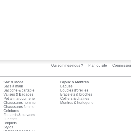
Qui sommes-nous ?
Plan du site
Commissio
Sac & Mode
Bijoux & Montres
Sacs à main
Bagues
Sacoche & cartable
Boucles d'oreilles
Valises & Bagages
Bracelets & broches
Petite maroquinerie
Colliers & chaînes
Chaussures homme
Montres & horlogerie
Chaussures femme
Ceintures
Foulards & cravates
Lunettes
Briquets
Stylos