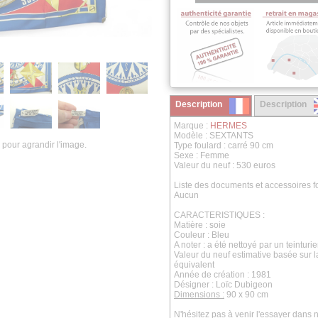
Description
Description
Marque :
HERMES
Modèle : SEXTANTS
 pour agrandir l'image.
Type foulard : carré 90 cm
Sexe : Femme
Valeur du neuf : 530 euros
Liste des documents et accessoires fo
Aucun
CARACTERISTIQUES :
Matière : soie
Couleur : Bleu
A noter : a été nettoyé par un teinturi
Valeur du neuf estimative basée sur 
équivalent
Année de création : 1981
Désigner : Loïc Dubigeon
Dimensions :
90 x 90 cm
N'hésitez pas à venir l'essayer dans