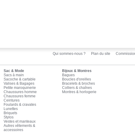
Qui sommes-nous ?
Plan du site
Commissio
Sac & Mode
Bijoux & Montres
Sacs à main
Bagues
Sacoche & cartable
Boucles d'oreilles
Valises & Bagages
Bracelets & broches
Petite maroquinerie
Colliers & chaînes
Chaussures homme
Montres & horlogerie
Chaussures femme
Ceintures
Foulards & cravates
Lunettes
Briquets
Stylos
Vestes et manteaux
Autres vêtements &
accessoires