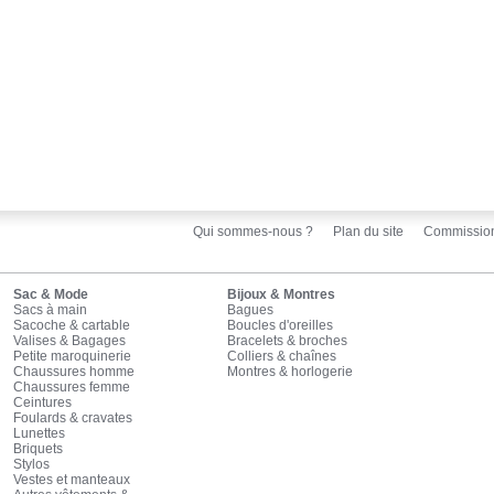
Qui sommes-nous ?
Plan du site
Commissio
Sac & Mode
Bijoux & Montres
Sacs à main
Bagues
Sacoche & cartable
Boucles d'oreilles
Valises & Bagages
Bracelets & broches
Petite maroquinerie
Colliers & chaînes
Chaussures homme
Montres & horlogerie
Chaussures femme
Ceintures
Foulards & cravates
Lunettes
Briquets
Stylos
Vestes et manteaux