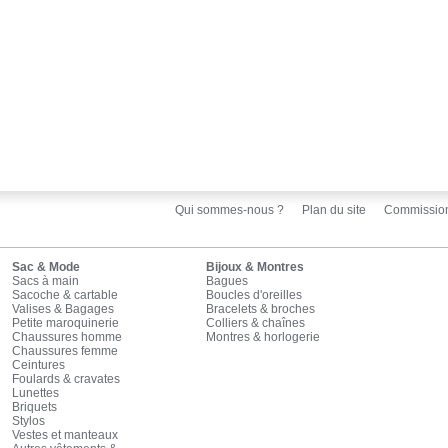
Qui sommes-nous ?
Plan du site
Commissio
Sac & Mode
Bijoux & Montres
Sacs à main
Bagues
Sacoche & cartable
Boucles d'oreilles
Valises & Bagages
Bracelets & broches
Petite maroquinerie
Colliers & chaînes
Chaussures homme
Montres & horlogerie
Chaussures femme
Ceintures
Foulards & cravates
Lunettes
Briquets
Stylos
Vestes et manteaux