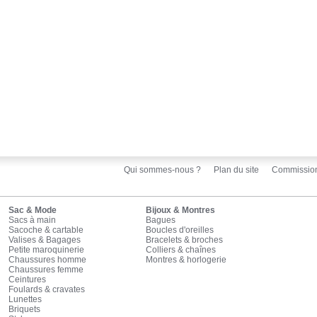
Qui sommes-nous ?
Plan du site
Commissio
Sac & Mode
Bijoux & Montres
Sacs à main
Bagues
Sacoche & cartable
Boucles d'oreilles
Valises & Bagages
Bracelets & broches
Petite maroquinerie
Colliers & chaînes
Chaussures homme
Montres & horlogerie
Chaussures femme
Ceintures
Foulards & cravates
Lunettes
Briquets