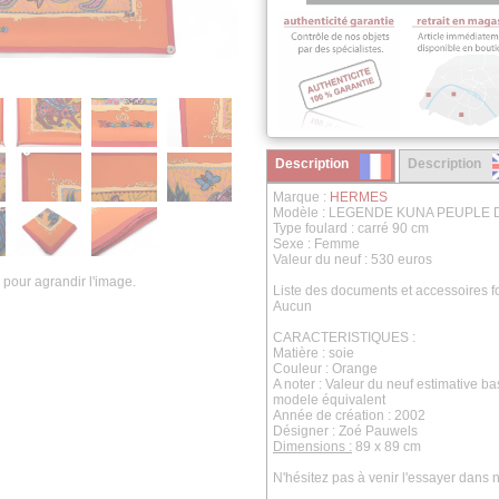
Description
Description
Marque :
HERMES
Modèle : LEGENDE KUNA PEUPLE
Type foulard : carré 90 cm
Sexe : Femme
Valeur du neuf : 530 euros
 pour agrandir l'image.
Liste des documents et accessoires fo
Aucun
CARACTERISTIQUES :
Matière : soie
Couleur : Orange
A noter : Valeur du neuf estimative b
modele équivalent
Année de création : 2002
Désigner : Zoé Pauwels
Dimensions :
89 x 89 cm
N'hésitez pas à venir l'essayer dans