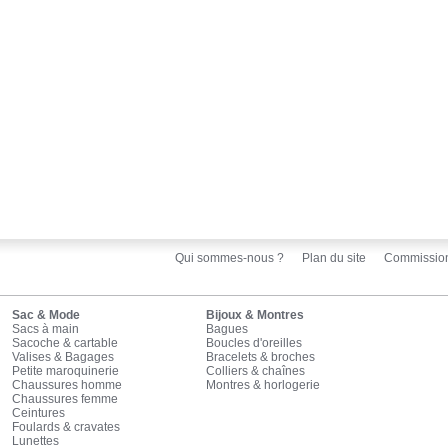
Qui sommes-nous ?
Plan du site
Commissio
Sac & Mode
Bijoux & Montres
Sacs à main
Bagues
Sacoche & cartable
Boucles d'oreilles
Valises & Bagages
Bracelets & broches
Petite maroquinerie
Colliers & chaînes
Chaussures homme
Montres & horlogerie
Chaussures femme
Ceintures
Foulards & cravates
Lunettes