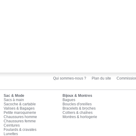
Qui sommes-nous ?
Plan du site
Commissio
Sac & Mode
Bijoux & Montres
Sacs à main
Bagues
Sacoche & cartable
Boucles d'oreilles
Valises & Bagages
Bracelets & broches
Petite maroquinerie
Colliers & chaînes
Chaussures homme
Montres & horlogerie
Chaussures femme
Ceintures
Foulards & cravates
Lunettes