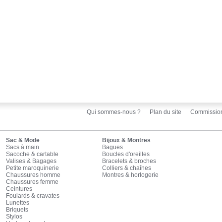
Qui sommes-nous ?
Plan du site
Commissio
Sac & Mode
Bijoux & Montres
Sacs à main
Bagues
Sacoche & cartable
Boucles d'oreilles
Valises & Bagages
Bracelets & broches
Petite maroquinerie
Colliers & chaînes
Chaussures homme
Montres & horlogerie
Chaussures femme
Ceintures
Foulards & cravates
Lunettes
Briquets
Stylos