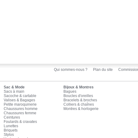
Qui sommes-nous ?
Plan du site
Commissio
Sac & Mode
Bijoux & Montres
Sacs à main
Bagues
Sacoche & cartable
Boucles d'oreilles
Valises & Bagages
Bracelets & broches
Petite maroquinerie
Colliers & chaînes
Chaussures homme
Montres & horlogerie
Chaussures femme
Ceintures
Foulards & cravates
Lunettes
Briquets
Stylos