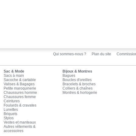
Qui sommes-nous ?
Plan du site
Commissio
Sac & Mode
Bijoux & Montres
Sacs à main
Bagues
Sacoche & cartable
Boucles d'oreilles
Valises & Bagages
Bracelets & broches
Petite maroquinerie
Colliers & chaînes
Chaussures homme
Montres & horlogerie
Chaussures femme
Ceintures
Foulards & cravates
Lunettes
Briquets
Stylos
Vestes et manteaux
Autres vêtements &
accessoires