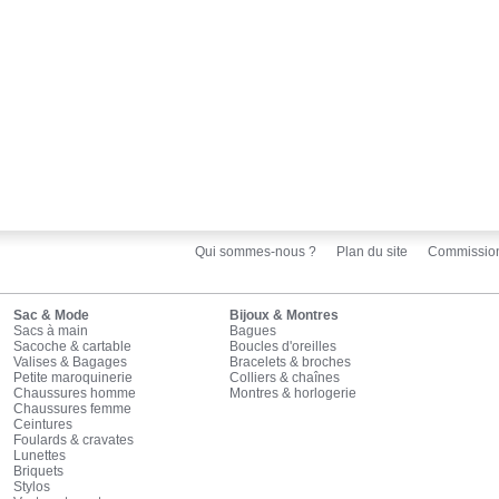
Qui sommes-nous ?
Plan du site
Commissio
Sac & Mode
Bijoux & Montres
Sacs à main
Bagues
Sacoche & cartable
Boucles d'oreilles
Valises & Bagages
Bracelets & broches
Petite maroquinerie
Colliers & chaînes
Chaussures homme
Montres & horlogerie
Chaussures femme
Ceintures
Foulards & cravates
Lunettes
Briquets
Stylos