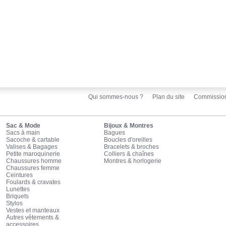
Qui sommes-nous ?
Plan du site
Commissio
Sac & Mode
Bijoux & Montres
Sacs à main
Bagues
Sacoche & cartable
Boucles d'oreilles
Valises & Bagages
Bracelets & broches
Petite maroquinerie
Colliers & chaînes
Chaussures homme
Montres & horlogerie
Chaussures femme
Ceintures
Foulards & cravates
Lunettes
Briquets
Stylos
Vestes et manteaux
Autres vêtements &
accessoires