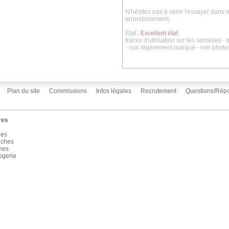
N'hésitez pas à venir l'essayer dan
arrondissement.
Etat :
Excellent état
traces d'utilisation sur les semelles -
- cuir légèrement marqué - voir photo
Plan du site
Commissions
Infos légales
Recrutement
Questions/Rép
res
les
oches
înes
ogerie