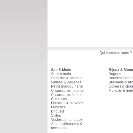
Qui sommes-nous ?
Sac & Mode
Bijoux & Mont
Sacs à main
Bagues
Sacoche & cartable
Boucles d'oreil
Valises & Bagages
Bracelets & br
Petite maroquinerie
Colliers & cha
Chaussures homme
Montres & horl
Chaussures femme
Ceintures
Foulards & cravates
Lunettes
Briquets
Stylos
Vestes et manteaux
Autres vêtements &
accessoires