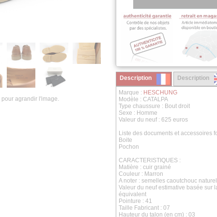
Description
Description
Marque :
HESCHUNG
 pour agrandir l'image.
Modèle : CATALPA
Type chaussure : Bout droit
Sexe : Homme
Valeur du neuf : 625 euros
Liste des documents et accessoires fo
Boite
Pochon
CARACTERISTIQUES :
Matière : cuir grainé
Couleur : Marron
A noter : semelles caoutchouc naturel
Valeur du neuf estimative basée sur 
équivalent
Pointure : 41
Taille Fabricant : 07
Hauteur du talon (en cm) : 03