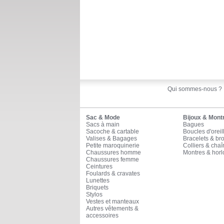
Qui sommes-nous ?
Sac & Mode
Bijoux & Mont
Sacs à main
Bagues
Sacoche & cartable
Boucles d'oreil
Valises & Bagages
Bracelets & br
Petite maroquinerie
Colliers & cha
Chaussures homme
Montres & horl
Chaussures femme
Ceintures
Foulards & cravates
Lunettes
Briquets
Stylos
Vestes et manteaux
Autres vêtements &
accessoires