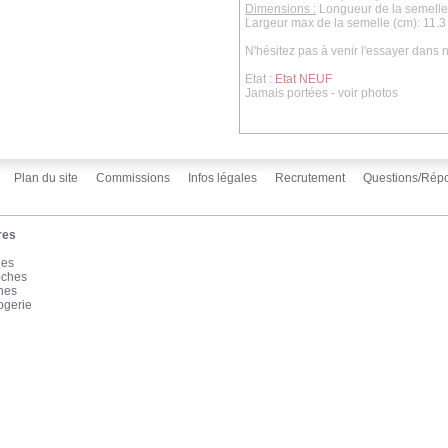
Dimensions :
Longueur de la semelle 
Largeur max de la semelle (cm): 11.3
N'hésitez pas à venir l'essayer dans
Etat :
Etat NEUF
Jamais portées - voir photos
Plan du site
Commissions
Infos légales
Recrutement
Questions/Rép
res
les
oches
înes
ogerie