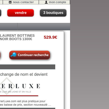
nous contacter
mon compte
vendre
3 boutiques
 LAURENT BOTTINES
529.9€
 NOIR BOOTS 1300€