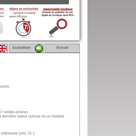
Expédition
Retrait
urnis :
l / soldes privées
la dernière valeur connue ou un modele
extérieure (cm): 31.1