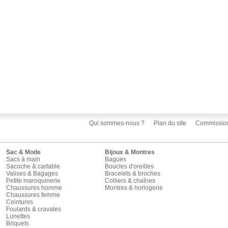
Qui sommes-nous ?
Plan du site
Commissio
Sac & Mode
Bijoux & Montres
Sacs à main
Bagues
Sacoche & cartable
Boucles d'oreilles
Valises & Bagages
Bracelets & broches
Petite maroquinerie
Colliers & chaînes
Chaussures homme
Montres & horlogerie
Chaussures femme
Ceintures
Foulards & cravates
Lunettes
Briquets