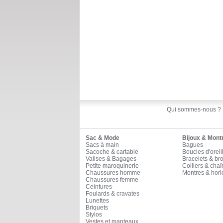
Qui sommes-nous ?
Sac & Mode
Bijoux & Mont
Sacs à main
Bagues
Sacoche & cartable
Boucles d'oreil
Valises & Bagages
Bracelets & br
Petite maroquinerie
Colliers & cha
Chaussures homme
Montres & horl
Chaussures femme
Ceintures
Foulards & cravates
Lunettes
Briquets
Stylos
Vestes et manteaux