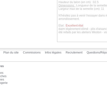
Hauteur du talon (en cm) : 02.5
Dimensions :
Longueur de la semelle 
Largeur max de la semelle (cm): 11
N'hésitez pas à venir l'essayer dan
arrondissement.
Etat :
Excellent état
daim légèrement élimé - plis d'aisance
été refaits par les ateliers Weston - v
Plan du site
Commissions
Infos légales
Recrutement
Questions/Rép
res
les
oches
înes
ogerie