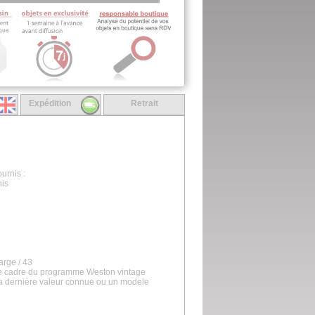
Expédition
Retrait
urnis :
nis
arge / 43
le cadre du programme Weston vintage
la dernière valeur connue ou un modele