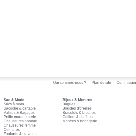
Qui sommes-nous ?
Plan du site
Commissio
Sac & Mode
Bijoux & Montres
Sacs à main
Bagues
Sacoche & cartable
Boucles d'oreilles
Valises & Bagages
Bracelets & broches
Petite maroquinerie
Colliers & chaînes
Chaussures homme
Montres & horlogerie
Chaussures femme
Ceintures
Foulards & cravates