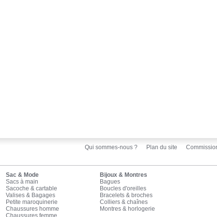
Qui sommes-nous ?
Plan du site
Commissio
Sac & Mode
Bijoux & Montres
Sacs à main
Bagues
Sacoche & cartable
Boucles d'oreilles
Valises & Bagages
Bracelets & broches
Petite maroquinerie
Colliers & chaînes
Chaussures homme
Montres & horlogerie
Chaussures femme