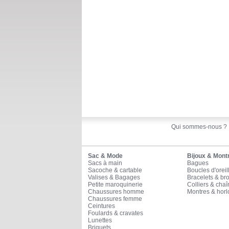
Qui sommes-nous ?
Sac & Mode
Bijoux & Mont
Sacs à main
Bagues
Sacoche & cartable
Boucles d'oreil
Valises & Bagages
Bracelets & br
Petite maroquinerie
Colliers & cha
Chaussures homme
Montres & horl
Chaussures femme
Ceintures
Foulards & cravates
Lunettes
Briquets