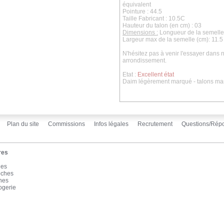
équivalent
Pointure : 44.5
Taille Fabricant : 10.5C
Hauteur du talon (en cm) : 03
Dimensions :
Longueur de la semelle 
Largeur max de la semelle (cm): 11.5
N'hésitez pas à venir l'essayer dan
arrondissement.
Etat :
Excellent état
Daim légèrement marqué - talons marq
Plan du site
Commissions
Infos légales
Recrutement
Questions/Rép
res
les
oches
înes
ogerie