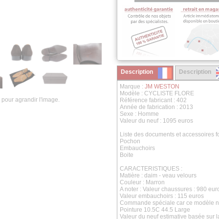
Description
Description
Marque :
JM WESTON
Modèle : CYCLISTE FLORE
 pour agrandir l'image.
Référence fabricant : 402
Année de fabrication : 2013
Sexe : Homme
Valeur du neuf : 1095 euros
Liste des documents et accessoires fo
Pochon
Embauchoirs
Boite
CARACTERISTIQUES :
Matière : daim - veau velours
Couleur : Marron
A noter : Valeur chaussures : 980 eur
Valeur embauchoirs : 115 euros
Commande spéciale car ce modèle ne 
Pointure 10.5C 44.5 Large
Valeur du neuf estimative basée sur 