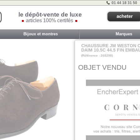
01 44 18 31 50
le dépôt-vente de luxe
acheter
articles 100% certifés
Bijoux et montres
Marques
CHAUSSURE JM WESTON C
DAIM 10.5C 44.5 FIN EMB
(Référence : 268298)
VIT E - ET 0A - 
OBJET VENDU