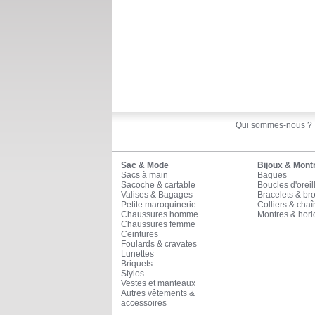
Qui sommes-nous ?
Sac & Mode
Bijoux & Mont
Sacs à main
Bagues
Sacoche & cartable
Boucles d'oreil
Valises & Bagages
Bracelets & br
Petite maroquinerie
Colliers & cha
Chaussures homme
Montres & horl
Chaussures femme
Ceintures
Foulards & cravates
Lunettes
Briquets
Stylos
Vestes et manteaux
Autres vêtements &
accessoires