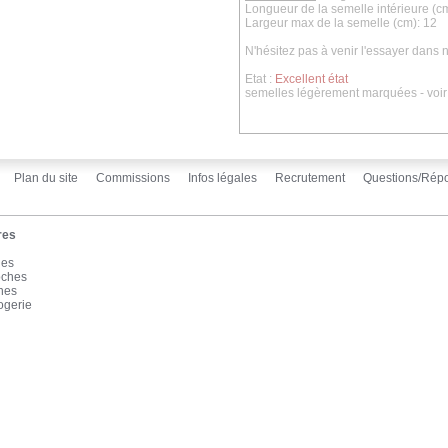
Longueur de la semelle intérieure (cm
Largeur max de la semelle (cm): 12
N'hésitez pas à venir l'essayer dans
Etat :
Excellent état
semelles légèrement marquées - voir
Plan du site
Commissions
Infos légales
Recrutement
Questions/Rép
res
les
oches
înes
ogerie