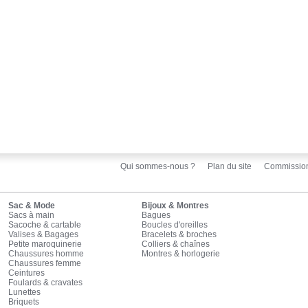
Qui sommes-nous ?
Plan du site
Commissio
Sac & Mode
Bijoux & Montres
Sacs à main
Bagues
Sacoche & cartable
Boucles d'oreilles
Valises & Bagages
Bracelets & broches
Petite maroquinerie
Colliers & chaînes
Chaussures homme
Montres & horlogerie
Chaussures femme
Ceintures
Foulards & cravates
Lunettes
Briquets