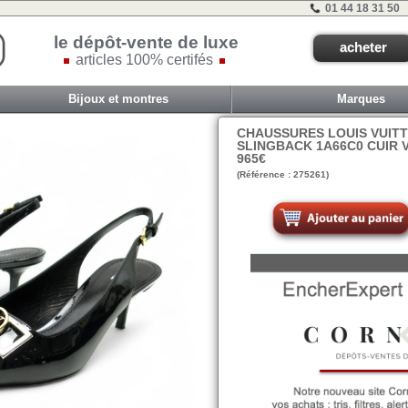
01 44 18 31 50
le dépôt-vente de luxe
acheter
articles 100% certifés
Bijoux et montres
Marques
CHAUSSURES LOUIS VUITT
SLINGBACK 1A66C0 CUIR 
965€
(Référence : 275261)
VIT COM2 - ET0 -