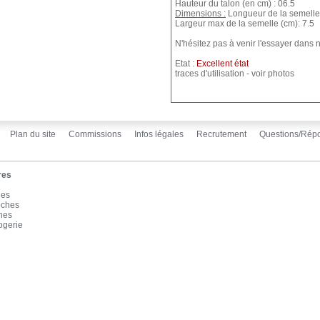
Hauteur du talon (en cm) : 06.5
Dimensions :
Longueur de la semelle 
Largeur max de la semelle (cm): 7.5
N'hésitez pas à venir l'essayer dans
Etat :
Excellent état
traces d'utilisation - voir photos
Plan du site
Commissions
Infos légales
Recrutement
Questions/Rép
res
les
oches
înes
ogerie