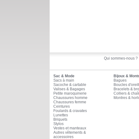
Qui sommes-nous ?
Sac & Mode
Bijoux & Mont
Sacs à main
Bagues
Sacoche & cartable
Boucles d'oreil
Valises & Bagages
Bracelets & br
Petite maroquinerie
Colliers & cha
Chaussures homme
Montres & horl
Chaussures femme
Ceintures
Foulards & cravates
Lunettes
Briquets
Stylos
Vestes et manteaux
Autres vêtements &
accessoires