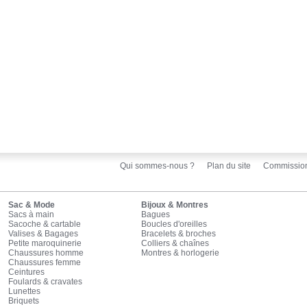
Qui sommes-nous ?
Plan du site
Commissio
Sac & Mode
Bijoux & Montres
Sacs à main
Bagues
Sacoche & cartable
Boucles d'oreilles
Valises & Bagages
Bracelets & broches
Petite maroquinerie
Colliers & chaînes
Chaussures homme
Montres & horlogerie
Chaussures femme
Ceintures
Foulards & cravates
Lunettes
Briquets