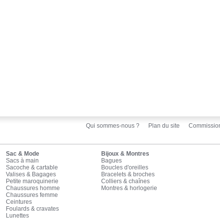
Qui sommes-nous ?
Plan du site
Commissio
Sac & Mode
Bijoux & Montres
Sacs à main
Bagues
Sacoche & cartable
Boucles d'oreilles
Valises & Bagages
Bracelets & broches
Petite maroquinerie
Colliers & chaînes
Chaussures homme
Montres & horlogerie
Chaussures femme
Ceintures
Foulards & cravates
Lunettes