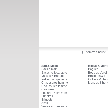
Qui sommes-nous ?
Sac & Mode
Bijoux & Mont
Sacs à main
Bagues
Sacoche & cartable
Boucles d'oreil
Valises & Bagages
Bracelets & br
Petite maroquinerie
Colliers & cha
Chaussures homme
Montres & horl
Chaussures femme
Ceintures
Foulards & cravates
Lunettes
Briquets
Stylos
Vestes et manteaux