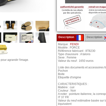
Description
Description
Marque :
FENDI
Modèle : FORCE
Référence fabricant : 8T8230
Type chaussure : A talons
Sexe : Femme
 pour agrandir l'image.
Valeur du neuf : 1650 euros
Liste des documents et accessoires fo
Pochon
Boite
Etiquette d'origine
CARACTERISTIQUES :
Matière : cuir
Couleur : Noir
A noter : pointure italienne, la corre
IT 37 FR
Valeur du neuf estimative basée sur 
équivalent