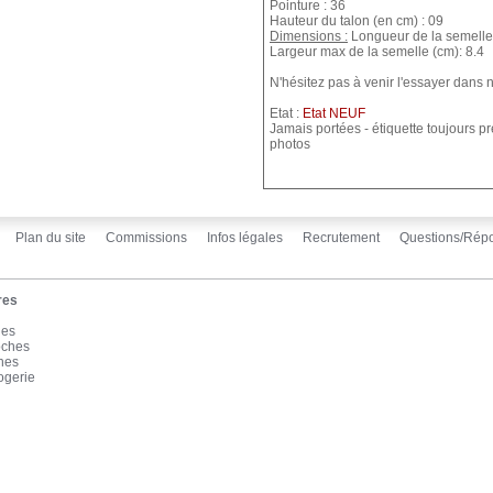
Pointure : 36
Hauteur du talon (en cm) : 09
Dimensions :
Longueur de la semelle 
Largeur max de la semelle (cm): 8.4
N'hésitez pas à venir l'essayer dans
Etat :
Etat NEUF
Jamais portées - étiquette toujours pr
photos
Plan du site
Commissions
Infos légales
Recrutement
Questions/Rép
res
les
oches
înes
ogerie