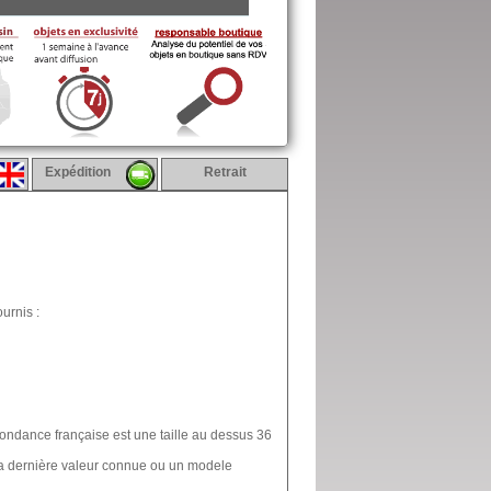
Expédition
Retrait
urnis :
spondance française est une taille au dessus 36
la dernière valeur connue ou un modele