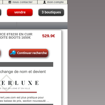
nous contacter
mon compte
vendre
3 boutiques
CE 8T8230 EN CUIR
529.9€
BOITE BOOTS 1650€