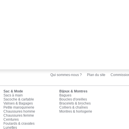
Qui sommes-nous ?
Plan du site
Commissio
Sac & Mode
Bijoux & Montres
Sacs à main
Bagues
Sacoche & cartable
Boucles d'oreilles
Valises & Bagages
Bracelets & broches
Petite maroquinerie
Colliers & chaînes
Chaussures homme
Montres & horlogerie
Chaussures femme
Ceintures
Foulards & cravates
Lunettes