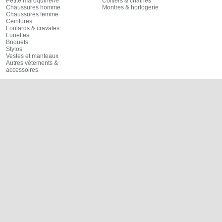
Petite maroquinerie
Colliers & chaînes
Chaussures homme
Montres & horlogerie
Chaussures femme
Ceintures
Foulards & cravates
Lunettes
Briquets
Stylos
Vestes et manteaux
Autres vêtements &
accessoires