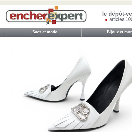
le dépôt-ve
articles 10
Sacs et mode
Bijoux et mon