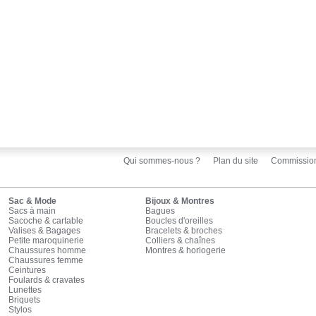
Qui sommes-nous ?
Plan du site
Commissio
Sac & Mode
Bijoux & Montres
Sacs à main
Bagues
Sacoche & cartable
Boucles d'oreilles
Valises & Bagages
Bracelets & broches
Petite maroquinerie
Colliers & chaînes
Chaussures homme
Montres & horlogerie
Chaussures femme
Ceintures
Foulards & cravates
Lunettes
Briquets
Stylos