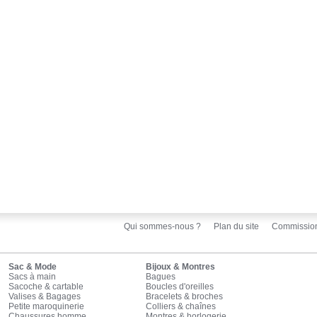
Qui sommes-nous ?
Plan du site
Commissio
Sac & Mode
Bijoux & Montres
Sacs à main
Bagues
Sacoche & cartable
Boucles d'oreilles
Valises & Bagages
Bracelets & broches
Petite maroquinerie
Colliers & chaînes
Chaussures homme
Montres & horlogerie