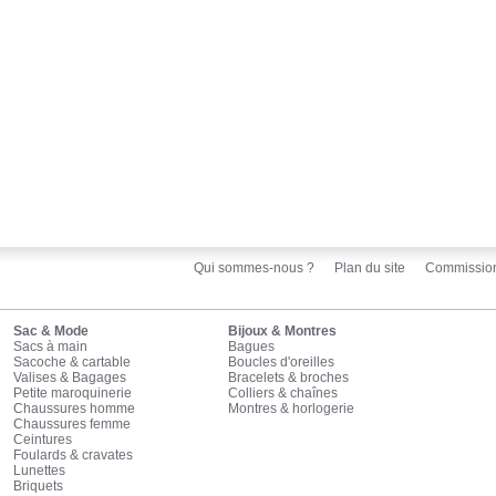
Qui sommes-nous ?
Plan du site
Commissio
Sac & Mode
Bijoux & Montres
Sacs à main
Bagues
Sacoche & cartable
Boucles d'oreilles
Valises & Bagages
Bracelets & broches
Petite maroquinerie
Colliers & chaînes
Chaussures homme
Montres & horlogerie
Chaussures femme
Ceintures
Foulards & cravates
Lunettes
Briquets