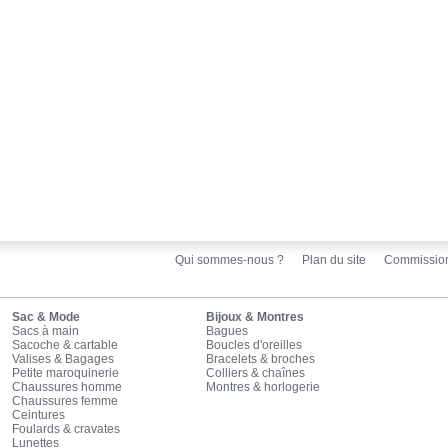
Qui sommes-nous ?
Plan du site
Commissio
Sac & Mode
Bijoux & Montres
Sacs à main
Bagues
Sacoche & cartable
Boucles d'oreilles
Valises & Bagages
Bracelets & broches
Petite maroquinerie
Colliers & chaînes
Chaussures homme
Montres & horlogerie
Chaussures femme
Ceintures
Foulards & cravates
Lunettes