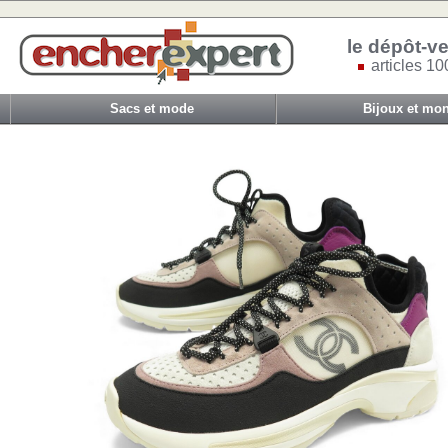
le dépôt-ve
articles 10
Sacs et mode
Bijoux et mon