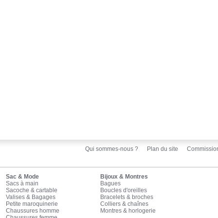
Qui sommes-nous ?
Plan du site
Commissio
Sac & Mode
Bijoux & Montres
Sacs à main
Bagues
Sacoche & cartable
Boucles d'oreilles
Valises & Bagages
Bracelets & broches
Petite maroquinerie
Colliers & chaînes
Chaussures homme
Montres & horlogerie
Chaussures femme