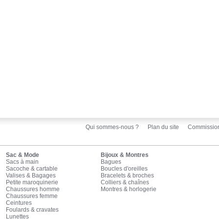
Qui sommes-nous ?
Plan du site
Commissio
Sac & Mode
Bijoux & Montres
Sacs à main
Bagues
Sacoche & cartable
Boucles d'oreilles
Valises & Bagages
Bracelets & broches
Petite maroquinerie
Colliers & chaînes
Chaussures homme
Montres & horlogerie
Chaussures femme
Ceintures
Foulards & cravates
Lunettes