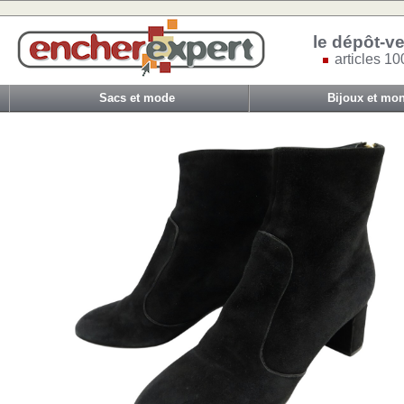
le dépôt-ve
articles 10
Sacs et mode
Bijoux et mon