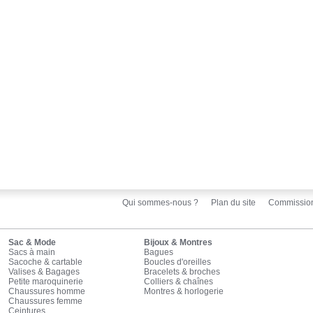
Qui sommes-nous ?
Plan du site
Commissio
Sac & Mode
Bijoux & Montres
Sacs à main
Bagues
Sacoche & cartable
Boucles d'oreilles
Valises & Bagages
Bracelets & broches
Petite maroquinerie
Colliers & chaînes
Chaussures homme
Montres & horlogerie
Chaussures femme
Ceintures