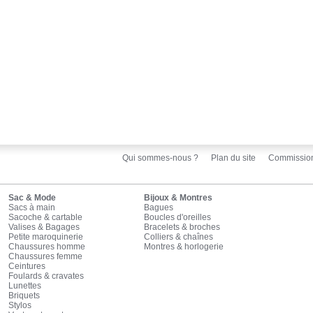
Qui sommes-nous ?
Plan du site
Commissio
Sac & Mode
Bijoux & Montres
Sacs à main
Bagues
Sacoche & cartable
Boucles d'oreilles
Valises & Bagages
Bracelets & broches
Petite maroquinerie
Colliers & chaînes
Chaussures homme
Montres & horlogerie
Chaussures femme
Ceintures
Foulards & cravates
Lunettes
Briquets
Stylos