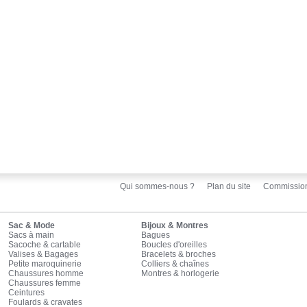
Qui sommes-nous ?
Plan du site
Commissio
Sac & Mode
Bijoux & Montres
Sacs à main
Bagues
Sacoche & cartable
Boucles d'oreilles
Valises & Bagages
Bracelets & broches
Petite maroquinerie
Colliers & chaînes
Chaussures homme
Montres & horlogerie
Chaussures femme
Ceintures
Foulards & cravates