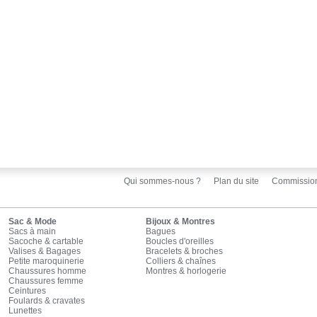
Qui sommes-nous ?
Plan du site
Commissio
Sac & Mode
Bijoux & Montres
Sacs à main
Bagues
Sacoche & cartable
Boucles d'oreilles
Valises & Bagages
Bracelets & broches
Petite maroquinerie
Colliers & chaînes
Chaussures homme
Montres & horlogerie
Chaussures femme
Ceintures
Foulards & cravates
Lunettes