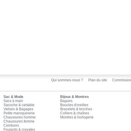
Qui sommes-nous ?
Plan du site
Commissio
Sac & Mode
Bijoux & Montres
Sacs à main
Bagues
Sacoche & cartable
Boucles d'oreilles
Valises & Bagages
Bracelets & broches
Petite maroquinerie
Colliers & chaînes
Chaussures homme
Montres & horlogerie
Chaussures femme
Ceintures
Foulards & cravates