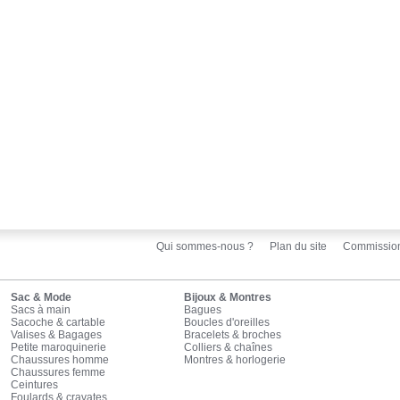
Qui sommes-nous ?
Plan du site
Commissio
Sac & Mode
Bijoux & Montres
Sacs à main
Bagues
Sacoche & cartable
Boucles d'oreilles
Valises & Bagages
Bracelets & broches
Petite maroquinerie
Colliers & chaînes
Chaussures homme
Montres & horlogerie
Chaussures femme
Ceintures
Foulards & cravates