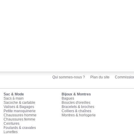
Qui sommes-nous ?
Plan du site
Commissio
Sac & Mode
Bijoux & Montres
Sacs à main
Bagues
Sacoche & cartable
Boucles d'oreilles
Valises & Bagages
Bracelets & broches
Petite maroquinerie
Colliers & chaînes
Chaussures homme
Montres & horlogerie
Chaussures femme
Ceintures
Foulards & cravates
Lunettes