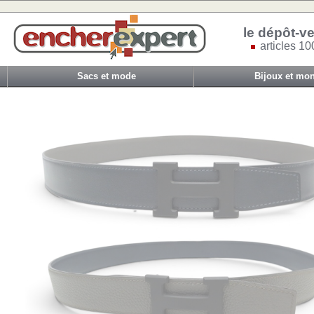
le dépôt-ve
articles 10
Sacs et mode
Bijoux et mon