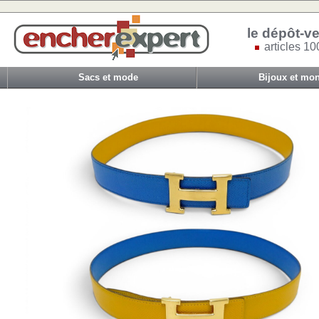
le dépôt-ve
articles 10
Sacs et mode
Bijoux et mon