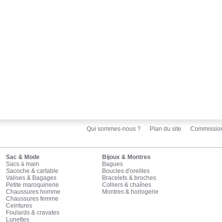
Qui sommes-nous ?
Plan du site
Commissio
Sac & Mode
Bijoux & Montres
Sacs à main
Bagues
Sacoche & cartable
Boucles d'oreilles
Valises & Bagages
Bracelets & broches
Petite maroquinerie
Colliers & chaînes
Chaussures homme
Montres & horlogerie
Chaussures femme
Ceintures
Foulards & cravates
Lunettes